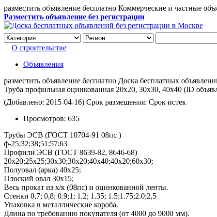
разместить объявление бесплатно Коммерческие и частные объ
Разместить объявление без регистрации
О строительстве
Объявления
разместить объявление бесплатно Доска бесплатных объявлений 
Труба профильная оцинкованная 20х20, 30х30, 40х40
(ID объяв
(Добавлено: 2015-04-16)
Срок размещения: Срок истек
Просмотров:
635
Трубы ЭСВ (ГОСТ 10704-91 08пс )
ф-25;32;38;51;57;63
Профили ЭСВ (ГОСТ 8639-82, 8646-68)
20х20;25х25;30х30;30х20;40х40;40х20;60х30;
Полуовал (арка) 40х25;
Плоский овал 30х15;
Весь прокат из х/к (08пс) и оцинкованной ленты.
Стенки 0,7; 0,8; 0.9;1; 1.2; 1.35; 1.5;1.75;2.0;2,5
Упаковка в металлические короба.
Длина по требованию покупателя (от 4000 до 9000 мм).