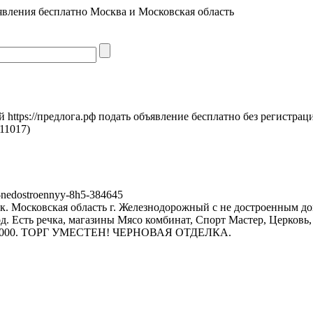
явления бесплатно Москва и Московская область
https://предлога.рф подать объявление бесплатно без регистрац
11017)
-nedostroennyy-8h5-384645
к. Московская область г. Железнодорожный с не достроенным дом
вод. Есть речка, магазины Мясо комбинат, Спорт Мастер, Церко
3 800 000. ТОРГ УМЕСТЕН! ЧЕРНОВАЯ ОТДЕЛКА.