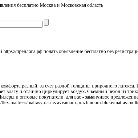
явления бесплатно Москва и Московская область
https://предлога.рф подать объявление бесплатно без регистрац
ь комфорта разный, за счет разной толщины природного латекса
ет влагу и отлично циркулирует воздух. Съемный чехол из трик
. Дилеры и оптовые покупатели, для вас - заманчивое предложени
/flex-mattress/matrasy-na-nezavisimom-pruzhinnom-bloke/matras-multi