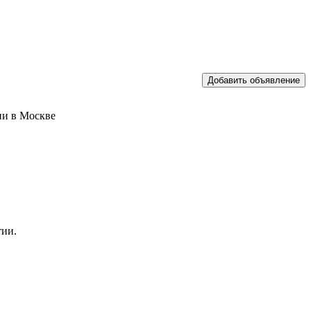
ии в Москве
тии.