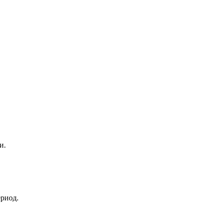
и.
ериод.