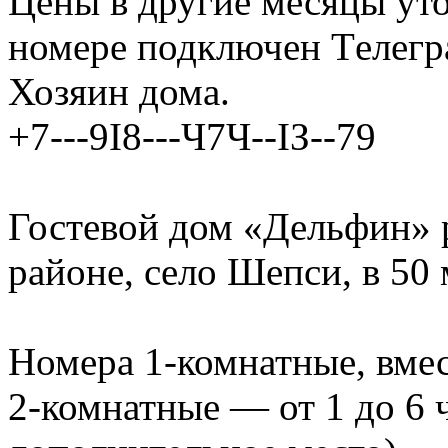
Цены в другие месяцы уто
номере подключен Тeлeгрa
Хозяин дома.
+7---9I8---Ч7Ч--IЗ--79
Гостевой дом «Дельфин» 
районе, село Шепси, в 50
Номера 1-комнатные, вмес
2-комнатные — от 1 до 6 